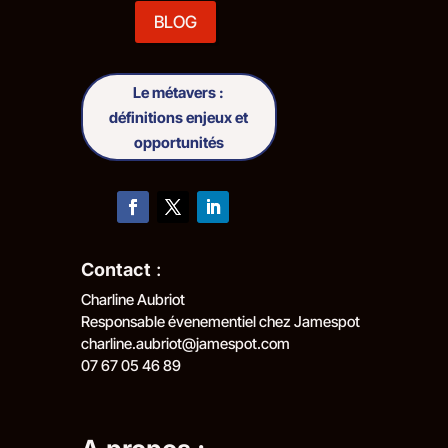
BLOG
Le métavers :
définitions enjeux et
opportunités
Contact
:
Charline Aubriot
Responsable évenementiel chez Jamespot
charline.aubriot@jamespot.com
07 67 05 46 89