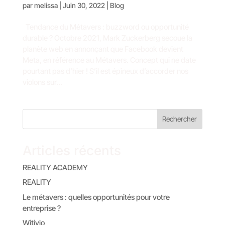
par
melissa
|
Juin 30, 2022
|
Blog
​Tendance du Métavers : buzzword ou opportunité
durable ? Octobre 2021, Mark Zuckerberg secoue la
planète web en annonçant que Facebook devient
Meta, en référence au Métavers. Concept qui ne date
pourtant pas d’hier ! S’il est épineux d’accorder nos
violons sur...
Rechercher
Articles récents
REALITY ACADEMY
REALITY
Le métavers : quelles opportunités pour votre
entreprise ?
Witivio