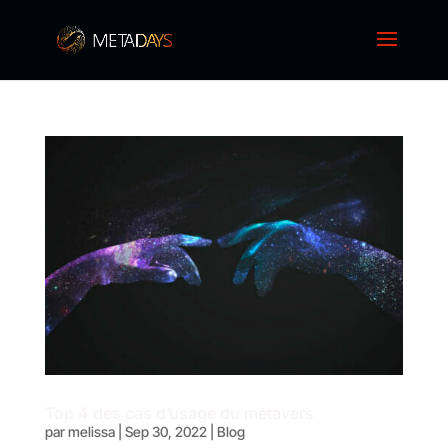
Top 4 des cas d’usage du métavers
par
melissa
|
Sep 30, 2022
|
Blog