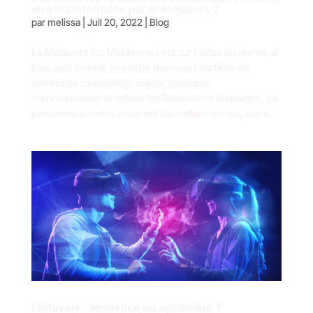
être transformées par le Métavers ?
par
melissa
|
Juil 20, 2022
|
Blog
Le Métavers (ou Metaverse) est sur toutes les lèvres, si
bien qu’il semble impacter diverses fonctions en
entreprise : marketing, digital, juridique,
communication et même les Ressources humaines. La
pandémie a certes contraint de rester chez soi, elle a...
Métavers : tendance ou éphémère ?